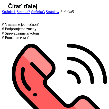
Čítať ďalej
Stránka
1
Stránka
2
Stránka
3
Stránka
4
Stránka
5
# Vnímame jedinečnosť
# Podporujeme zmeny
# Sprevádzame životom
# Pomáhame rásť