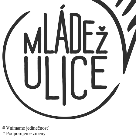
# Vnímame jedinečnosť
# Podporujeme zmeny