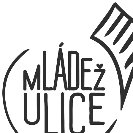
Preskočiť
na
obsah