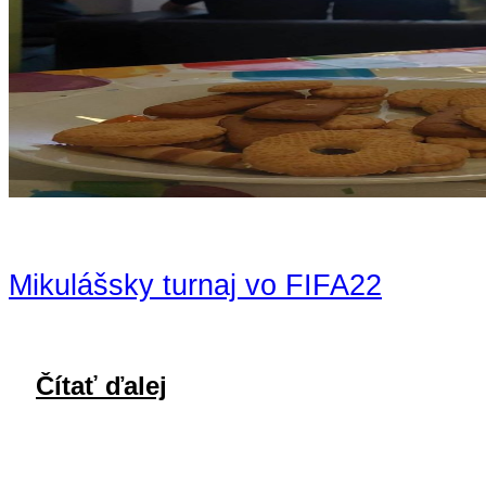
Mikulášsky turnaj vo FIFA22
Čítať ďalej