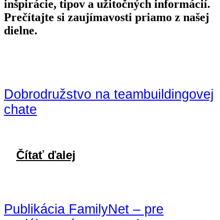
inšpirácie, tipov a užitočných informácií.
Prečítajte si zaujímavosti priamo z našej
dielne.
Dobrodružstvo na teambuildingovej
chate
Čítať ďalej
Publikácia FamilyNet – pre