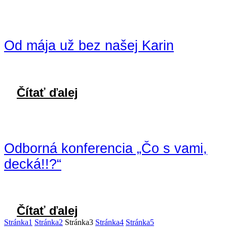
Od mája už bez našej Karin
Čítať ďalej
Odborná konferencia „Čo s vami,
decká!!?“
Čítať ďalej
Stránka
1
Stránka
2
Stránka
3
Stránka
4
Stránka
5