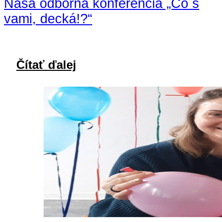
Naša odborná konferencia „Čo s
vami, decká!?“
Čítať ďalej