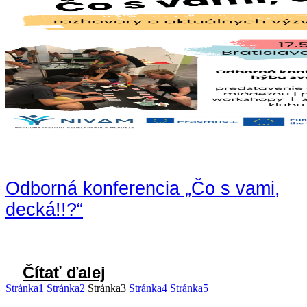
Odborná konferencia „Čo s vami,
decká!!?“
Čítať ďalej
Stránka
1
Stránka
2
Stránka
3
Stránka
4
Stránka
5