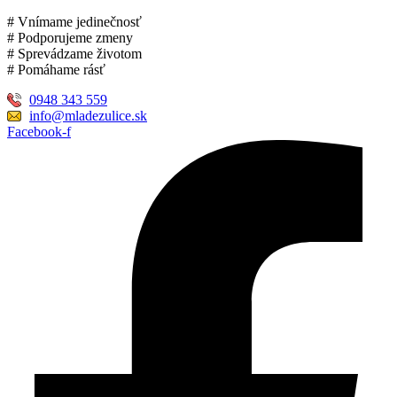
# Vnímame jedinečnosť
# Podporujeme zmeny
# Sprevádzame životom
# Pomáhame rásť
0948 343 559
info@mladezulice.sk
Facebook-f