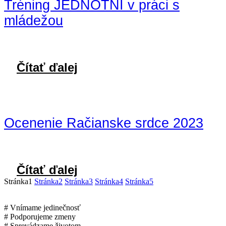
Tréning JEDNOTNÍ v práci s
mládežou
Čítať ďalej
Ocenenie Račianske srdce 2023
Čítať ďalej
Stránka
1
Stránka
2
Stránka
3
Stránka
4
Stránka
5
# Vnímame jedinečnosť
# Podporujeme zmeny
# Sprevádzame životom