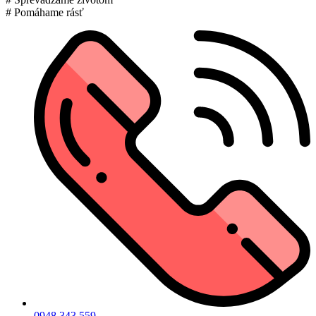
# Pomáhame rásť
0948 343 559