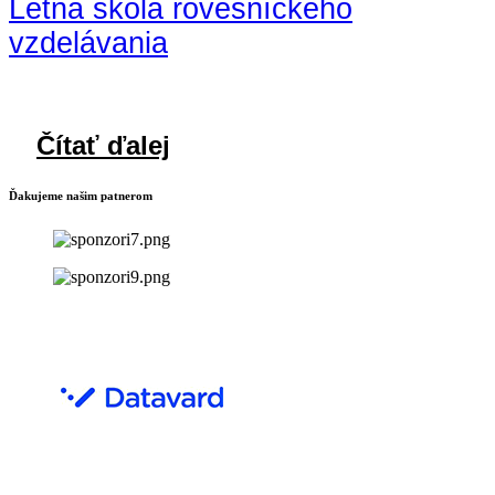
Letná škola rovesníckeho
vzdelávania
Čítať ďalej
Ďakujeme našim patnerom