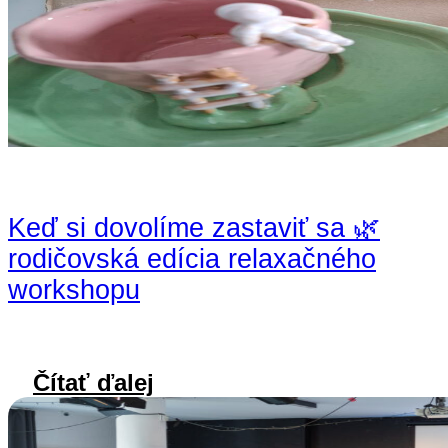
Keď si dovolíme zastaviť sa 🌿
rodičovská edícia relaxačného
workshopu
Čítať ďalej