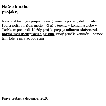
Naše aktuálne
projekty
Našimi aktuálnymi projektmi reagujeme na potreby detí, mladých
ľudí a rodín v našom meste – či už v teréne, v komunite alebo v
školskom prostredí. Každý projekt prepája
odborné skúsenosti,
partnerskú spoluprácu a prístup
, ktorý prináša konkrétnu pomoc
tam, kde je najviac potrebná.
Práve prebieha
december 2026