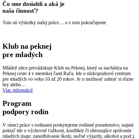
Čo sme dosiahli a aká je
naša činnosť?
Toto sú výsledky našej práce… a v tom pokračujeme
Klub na peknej
pre mladých
Mládež ulice prevádzkuje Klub na Peknej, ktorý sa nachádza na
Peknej ceste 4 v mestskej časti Rača. Ide o nízkoprahové centrum
pre mladých vo veku 10 až 20 rokov. Je u možnosť zahrať si rôzne
hry alebo…
Viac informácií
Program
podpory rodín
V rámci práce s rodinami poskytujeme rodinné poradenstvo, najmä
pokiaľ ide o výchovné ťažkosti, konflikty či ohrozujúce správanie
mladých (napr. zanedbávanie školy, nočné výjazdy, alkohol a pod.).