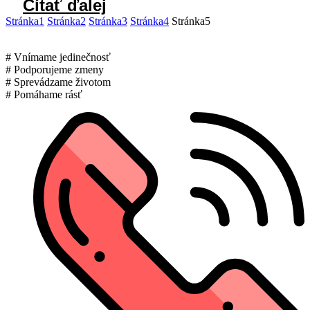
Čítať ďalej
Stránka
1
Stránka
2
Stránka
3
Stránka
4
Stránka
5
# Vnímame jedinečnosť
# Podporujeme zmeny
# Sprevádzame životom
# Pomáhame rásť