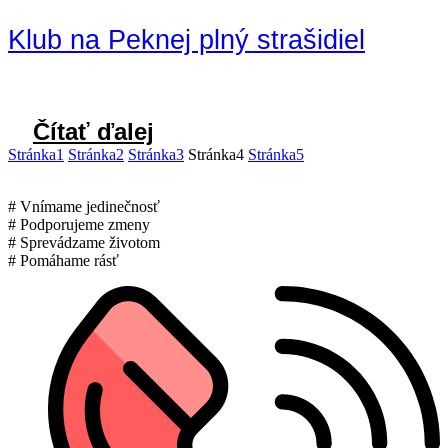
Klub na Peknej plný strašidiel
Čítať ďalej
Stránka
1
Stránka
2
Stránka
3
Stránka
4
Stránka
5
# Vnímame jedinečnosť
# Podporujeme zmeny
# Sprevádzame životom
# Pomáhame rásť