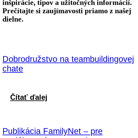
inšpirácie, tipov a užitočných informácií.
Prečítajte si zaujímavosti priamo z našej
dielne.
Dobrodružstvo na teambuildingovej
chate
Čítať ďalej
Publikácia FamilyNet – pre