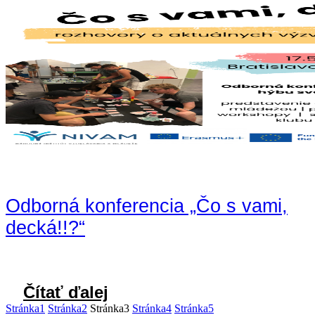
Odborná konferencia „Čo s vami,
decká!!?“
Čítať ďalej
Stránka
1
Stránka
2
Stránka
3
Stránka
4
Stránka
5