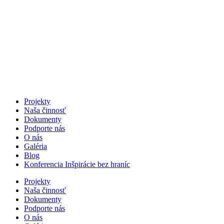
Projekty
Naša činnosť
Dokumenty
Podporte nás
O nás
Galéria
Blog
Konferencia Inšpirácie bez hraníc
Projekty
Naša činnosť
Dokumenty
Podporte nás
O nás