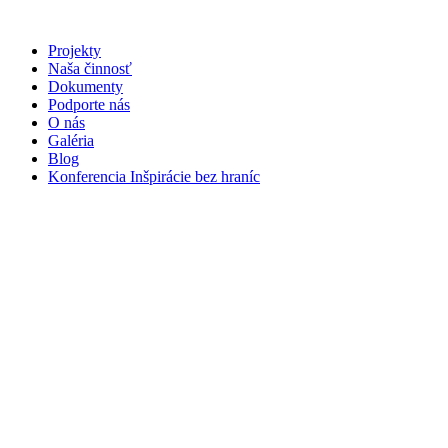
Preskočiť
na
Projekty
obsah
Naša činnosť
Dokumenty
Podporte nás
O nás
Galéria
Blog
Konferencia Inšpirácie bez hraníc