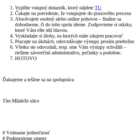
Vyplňte vstupný dotazník, ktorý nájdete
TU
Čakajte na potvrdenie, že vstupujete do praxového procesu
Absolvujete osobný alebo online pohovor – finálne sa
dohodneme, či do toho spolu ideme. Zodpovieme si otázky,
ktoré Vám ešte idú hlavou.
Vyskladajte si úlohy, na ktorých máte záujem pracovať
Pracujte na úlohách, odovzdávajte výstupy prosím priebežne
Všetko ste odovzdali, resp. sme Vám výstupy schválili –
riešime záverečnú administratívu, pečiatky a podobne.
HOTOVO
Ďakujeme a tešíme sa na spoluprácu
Tím Mládeže ulice
# Vnímame jedinečnosť
# Podporujeme zmeny