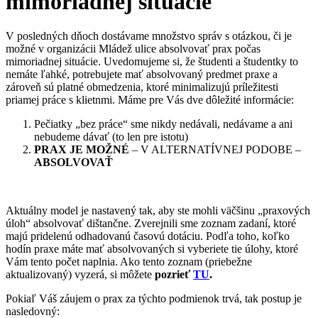
mimoriadnej situácie
V posledných dňoch dostávame množstvo správ s otázkou, či je
možné v organizácii Mládež ulice absolvovať prax počas
mimoriadnej situácie. Uvedomujeme si, že študenti a študentky to
nemáte ľahké, potrebujete mať absolvovaný predmet praxe a
zároveň sú platné obmedzenia, ktoré minimalizujú príležitesti
priamej práce s klietnmi. Máme pre Vás dve dôležité informácie:
Pečiatky „bez práce“ sme nikdy nedávali, nedávame a ani
nebudeme dávať (to len pre istotu)
PRAX JE MOŽNÉ
– V ALTERNATÍVNEJ PODOBE –
ABSOLVOVAŤ
Aktuálny model je nastavený tak, aby ste mohli väčšinu „praxových
úloh“ absolvovať dištančne. Zverejnili sme zoznam zadaní, ktoré
majú pridelenú odhadovanú časovú dotáciu. Podľa toho, koľko
hodín praxe máte mať absolvovaných si vyberiete tie úlohy, ktoré
Vám tento počet naplnia. Ako tento zoznam (priebežne
aktualizovaný) vyzerá, si môžete
pozrieť
TU
.
Pokiaľ Váš záujem o prax za týchto podmienok trvá, tak postup je
nasledovný: