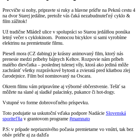
Precvičte si nohy, pripravte si ruky a hlavne príďte na Peknú cestu 4
na dvor Starej jedálne, pretože vás čaká nezabudnuteľný cyklo &
film zážitok!
Už tradične Mládež ulice v spolupráci so Starou jedálňou ponúka
letný večer s cyklokinom. Pomocou bicyklov si sami vyrobíme
elektrinu na premietnutie filmu.
Pieseň mora (CZ dabing) je krásny animovaný film, ktorý nás
prenesie medzi príbehy bájnych Keltov. Rozpovie nám príbeh
malého dievčatka – poslednej tulenej víly, ktorá ako jediná môže
zachrániť všetky rozprávkové bytosti a zvieratá pred kliatbou zlej
čarodejnice. Film bol nominovaný na Oscara.
Okrem filmu vám pripravíme aj výborné občerstvenie. Tešiť sa
môžete na slané aj sladké palacinky, pukance či hot-dogy.
Vstupné vo forme dobrovoľného príspevku.
Toto podujatie sa uskutoční vďaka podpore Nadácie
Slovenská
sporiteľňa
v grantovom programe
#mamnato
P.S: v prípade nepriaznivého počasia premietame vo vnútri, tak bez
obáv príďte aj za dažďa