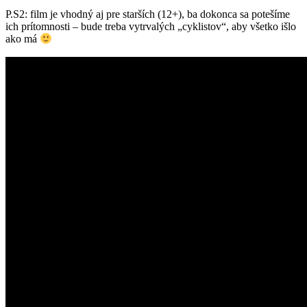
P.S2: film je vhodný aj pre starších (12+), ba dokonca sa potešíme
ich prítomnosti – bude treba vytrvalých „cyklistov“, aby všetko išlo
ako má