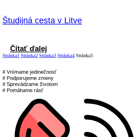
Študijná cesta v Litve
Čítať ďalej
Stránka
1
Stránka
2
Stránka
3
Stránka
4
Stránka
5
# Vnímame jedinečnosť
# Podporujeme zmeny
# Sprevádzame životom
# Pomáhame rásť