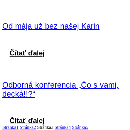
Od mája už bez našej Karin
Čítať ďalej
Odborná konferencia „Čo s vami,
decká!!?“
Čítať ďalej
Stránka
1
Stránka
2
Stránka
3
Stránka
4
Stránka
5