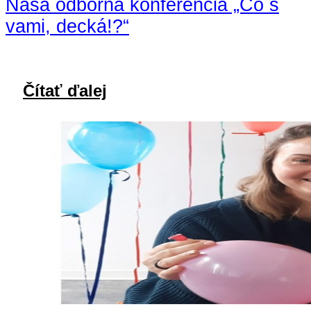
Naša odborná konferencia „Čo s
vami, decká!?“
Čítať ďalej