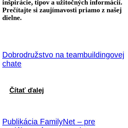
inšpirácie, tipov a užitočných informácií.
Prečítajte si zaujímavosti priamo z našej
dielne.
Dobrodružstvo na teambuildingovej
chate
Čítať ďalej
Publikácia FamilyNet – pre