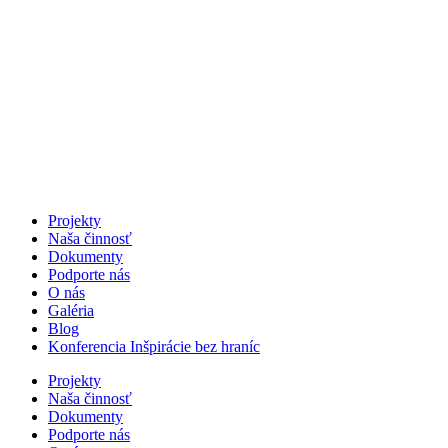
Projekty
Naša činnosť
Dokumenty
Podporte nás
O nás
Galéria
Blog
Konferencia Inšpirácie bez hraníc
Projekty
Naša činnosť
Dokumenty
Podporte nás