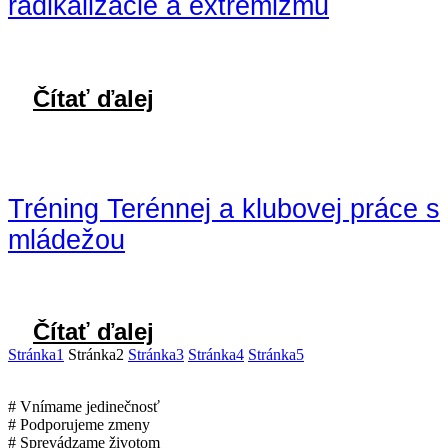
radikalizácie a extrémizmu
Čítať ďalej
Tréning Terénnej a klubovej práce s
mládežou
Čítať ďalej
Stránka
1
Stránka
2
Stránka
3
Stránka
4
Stránka
5
# Vnímame jedinečnosť
# Podporujeme zmeny
# Sprevádzame životom