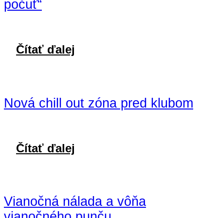
počuť“
Čítať ďalej
Nová chill out zóna pred klubom
Čítať ďalej
Vianočná nálada a vôňa
vianočného punču