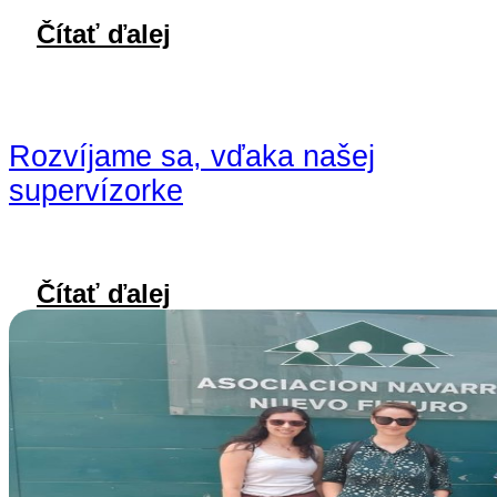
Čítať ďalej
Rozvíjame sa, vďaka našej
supervízorke
Čítať ďalej