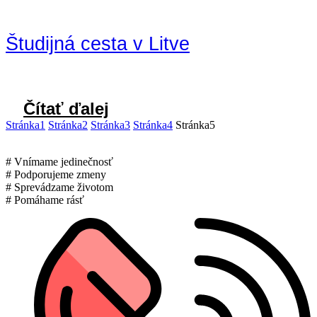
Študijná cesta v Litve
Čítať ďalej
Stránka
1
Stránka
2
Stránka
3
Stránka
4
Stránka
5
# Vnímame jedinečnosť
# Podporujeme zmeny
# Sprevádzame životom
# Pomáhame rásť