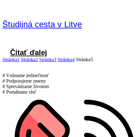
Študijná cesta v Litve
Čítať ďalej
Stránka
1
Stránka
2
Stránka
3
Stránka
4
Stránka
5
# Vnímame jedinečnosť
# Podporujeme zmeny
# Sprevádzame životom
# Pomáhame rásť