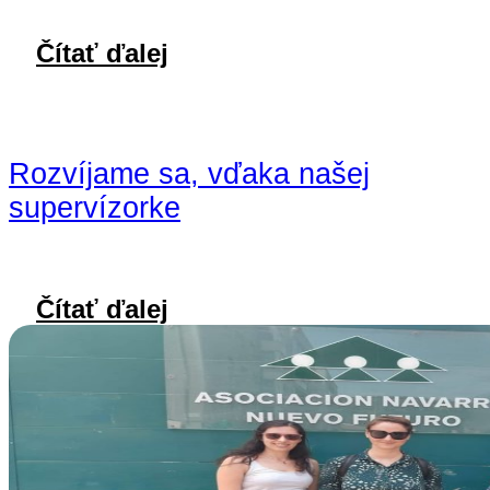
Čítať ďalej
Rozvíjame sa, vďaka našej
supervízorke
Čítať ďalej