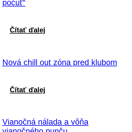
počuť“
Čítať ďalej
Nová chill out zóna pred klubom
Čítať ďalej
Vianočná nálada a vôňa
vianočného punču