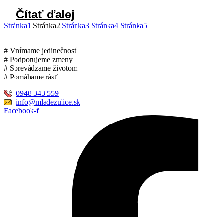
Čítať ďalej
Stránka
1
Stránka
2
Stránka
3
Stránka
4
Stránka
5
# Vnímame jedinečnosť
# Podporujeme zmeny
# Sprevádzame životom
# Pomáhame rásť
0948 343 559
info@mladezulice.sk
Facebook-f