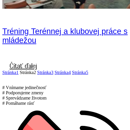
Tréning Terénnej a klubovej práce s
mládežou
Čítať ďalej
Stránka
1
Stránka
2
Stránka
3
Stránka
4
Stránka
5
# Vnímame jedinečnosť
# Podporujeme zmeny
# Sprevádzame životom
# Pomáhame rásť