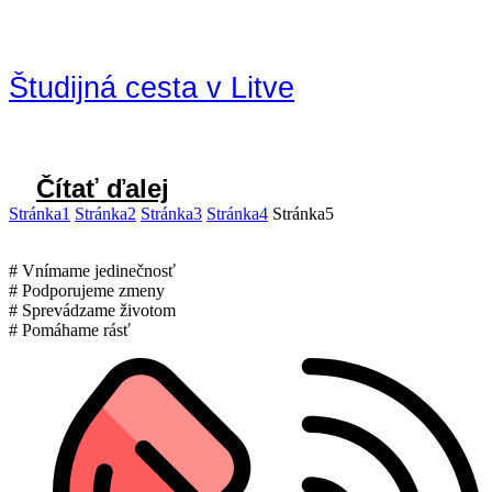
Študijná cesta v Litve
Čítať ďalej
Stránka
1
Stránka
2
Stránka
3
Stránka
4
Stránka
5
# Vnímame jedinečnosť
# Podporujeme zmeny
# Sprevádzame životom
# Pomáhame rásť