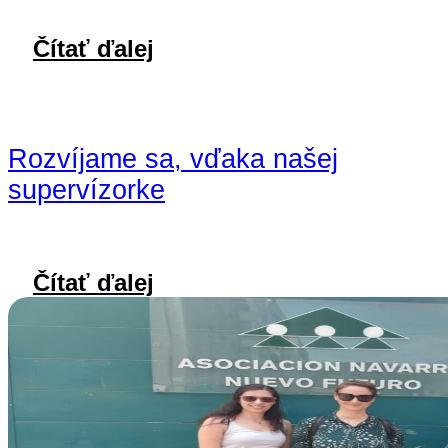
Čítať ďalej
Rozvíjame sa, vďaka našej
supervízorke
Čítať ďalej