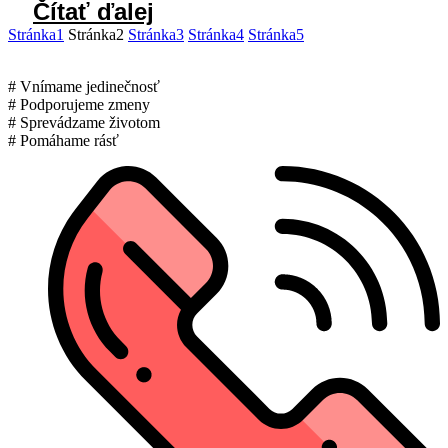
Čítať ďalej
Stránka
1
Stránka
2
Stránka
3
Stránka
4
Stránka
5
# Vnímame jedinečnosť
# Podporujeme zmeny
# Sprevádzame životom
# Pomáhame rásť