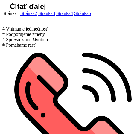
Čítať ďalej
Stránka
1
Stránka
2
Stránka
3
Stránka
4
Stránka
5
# Vnímame jedinečnosť
# Podporujeme zmeny
# Sprevádzame životom
# Pomáhame rásť