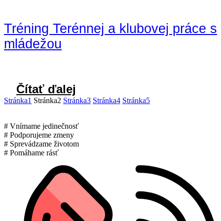
Tréning Terénnej a klubovej práce s
mládežou
Čítať ďalej
Stránka
1
Stránka
2
Stránka
3
Stránka
4
Stránka
5
# Vnímame jedinečnosť
# Podporujeme zmeny
# Sprevádzame životom
# Pomáhame rásť