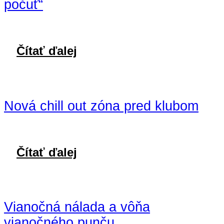
počuť“
Čítať ďalej
Nová chill out zóna pred klubom
Čítať ďalej
Vianočná nálada a vôňa
vianočného punču