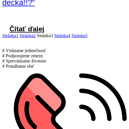
decká!!?“
Čítať ďalej
Stránka
1
Stránka
2
Stránka
3
Stránka
4
Stránka
5
# Vnímame jedinečnosť
# Podporujeme zmeny
# Sprevádzame životom
# Pomáhame rásť