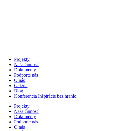
Projekty
Naša činnosť
Dokumenty
Podporte nás
O nás
Galéria
Blog
Konferencia Inšpirácie bez hraníc
Projekty
Naša činnosť
Dokumenty
Podporte nás
O nás