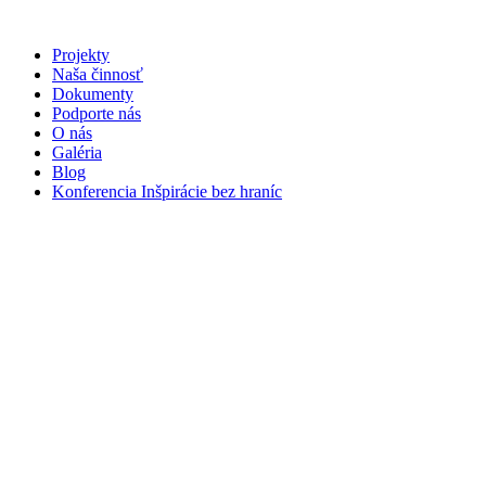
Preskočiť
na
Projekty
obsah
Naša činnosť
Dokumenty
Podporte nás
O nás
Galéria
Blog
Konferencia Inšpirácie bez hraníc