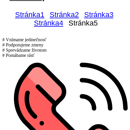
Stránka
1
Stránka
2
Stránka
3
Stránka
4
Stránka
5
# Vnímame jedinečnosť
# Podporujeme zmeny
# Sprevádzame životom
# Pomáhame rásť