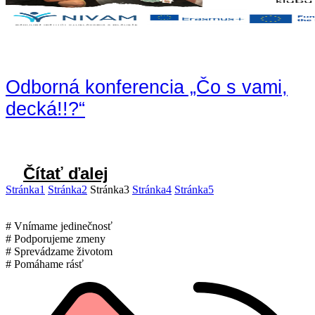
Odborná konferencia „Čo s vami,
decká!!?“
Čítať ďalej
Stránka
1
Stránka
2
Stránka
3
Stránka
4
Stránka
5
# Vnímame jedinečnosť
# Podporujeme zmeny
# Sprevádzame životom
# Pomáhame rásť