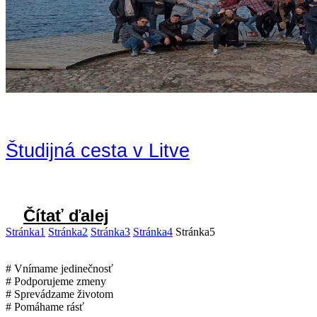
Študijná cesta v Litve
Čítať ďalej
Stránka
1
Stránka
2
Stránka
3
Stránka
4
Stránka
5
# Vnímame jedinečnosť
# Podporujeme zmeny
# Sprevádzame životom
# Pomáhame rásť