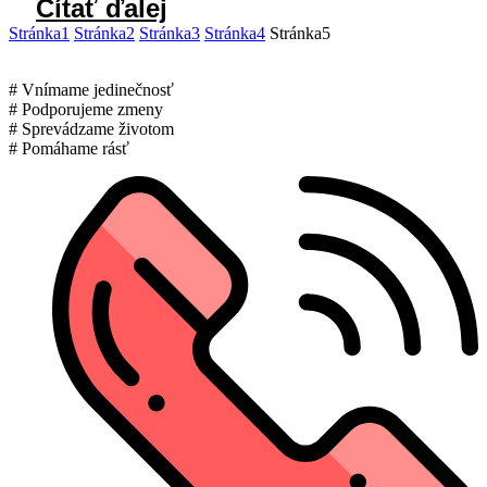
Čítať ďalej
Stránka
1
Stránka
2
Stránka
3
Stránka
4
Stránka
5
# Vnímame jedinečnosť
# Podporujeme zmeny
# Sprevádzame životom
# Pomáhame rásť