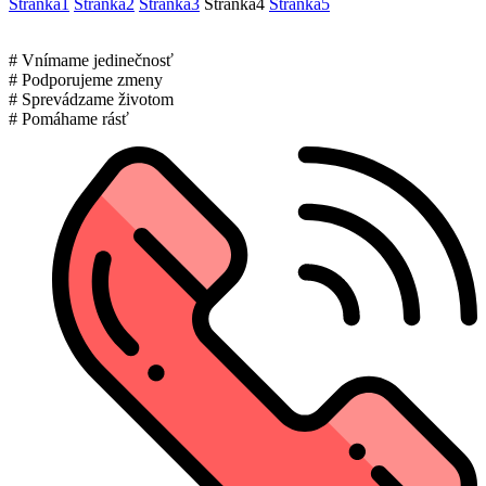
Stránka
1
Stránka
2
Stránka
3
Stránka
4
Stránka
5
# Vnímame jedinečnosť
# Podporujeme zmeny
# Sprevádzame životom
# Pomáhame rásť