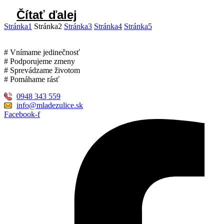
Čítať ďalej
Stránka
1
Stránka
2
Stránka
3
Stránka
4
Stránka
5
# Vnímame jedinečnosť
# Podporujeme zmeny
# Sprevádzame životom
# Pomáhame rásť
0948 343 559
info@mladezulice.sk
Facebook-f