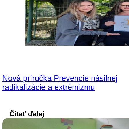
Nová príručka Prevencie násilnej
radikalizácie a extrémizmu
Čítať ďalej