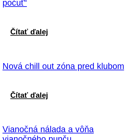
počuť“
Čítať ďalej
Nová chill out zóna pred klubom
Čítať ďalej
Vianočná nálada a vôňa
vianočného punču