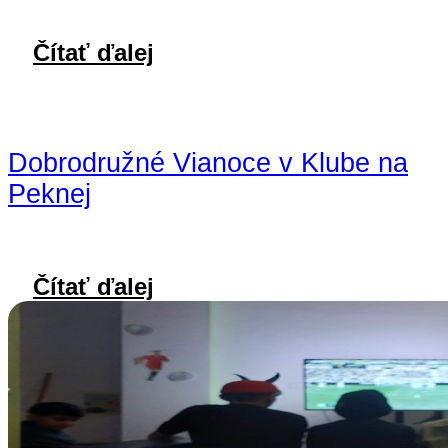
Čítať ďalej
Dobrodružné Vianoce v Klube na
Peknej
Čítať ďalej