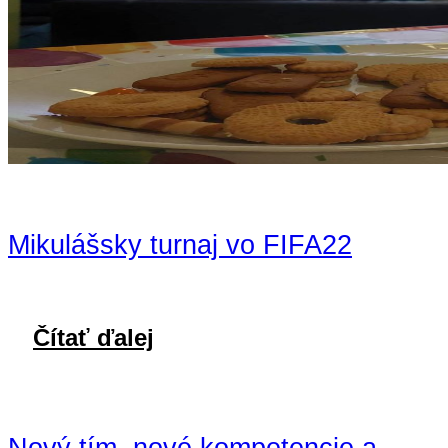
Mikulášsky turnaj vo FIFA22
Čítať ďalej