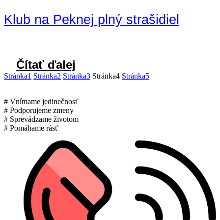
Klub na Peknej plný strašidiel
Čítať ďalej
Stránka
1
Stránka
2
Stránka
3
Stránka
4
Stránka
5
# Vnímame jedinečnosť
# Podporujeme zmeny
# Sprevádzame životom
# Pomáhame rásť