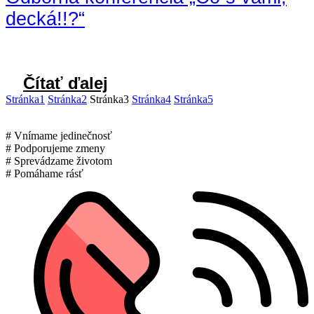
decká!!?“
Čítať ďalej
Stránka
1
Stránka
2
Stránka
3
Stránka
4
Stránka
5
# Vnímame jedinečnosť
# Podporujeme zmeny
# Sprevádzame životom
# Pomáhame rásť