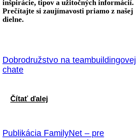
inšpirácie, tipov a užitočných informácií.
Prečítajte si zaujímavosti priamo z našej
dielne.
Dobrodružstvo na teambuildingovej
chate
Čítať ďalej
Publikácia FamilyNet – pre