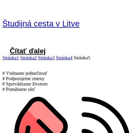
Študijná cesta v Litve
Čítať ďalej
Stránka
1
Stránka
2
Stránka
3
Stránka
4
Stránka
5
# Vnímame jedinečnosť
# Podporujeme zmeny
# Sprevádzame životom
# Pomáhame rásť